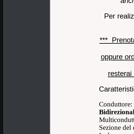
anch
Per real
*** Prenot
oppure ord
resterai
Caratteri
Conduttore:
Bidirezional
Multicondutt
Sezione del