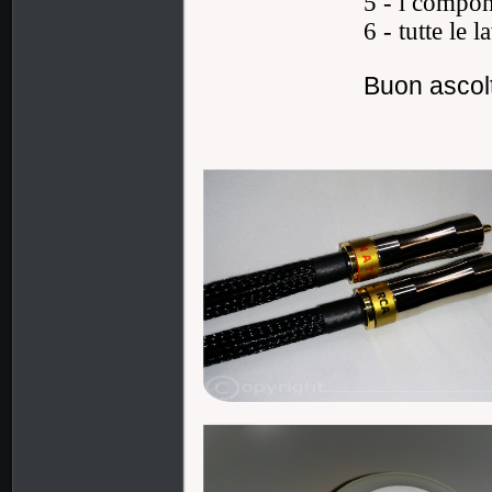
5 - i
componen
6 - tutte le 
Buon ascol